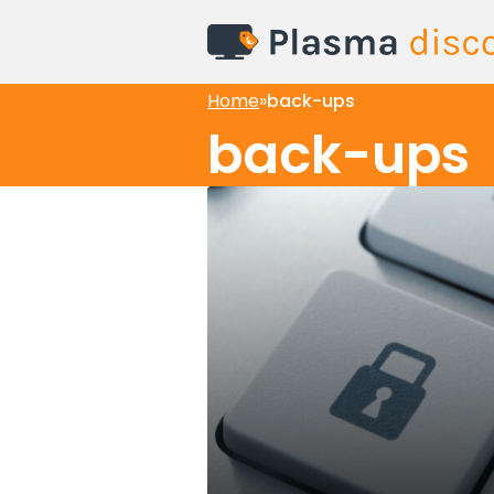
Home
»
back-ups
back-ups
Beveiliging