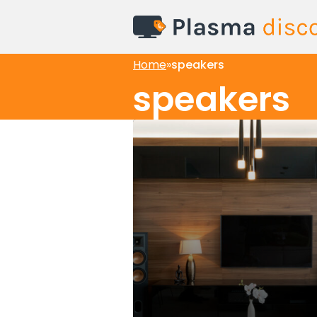
Home
»
speakers
speakers
Audio